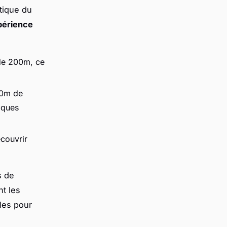
atique du
périence
 de 200m, ce
50m de
iques
écouvrir
s de
nt les
bles pour