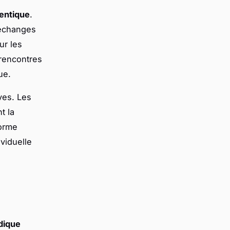
hentique
.
 échanges
ur les
rencontres
ue.
ves. Les
t la
forme
viduelle
dique