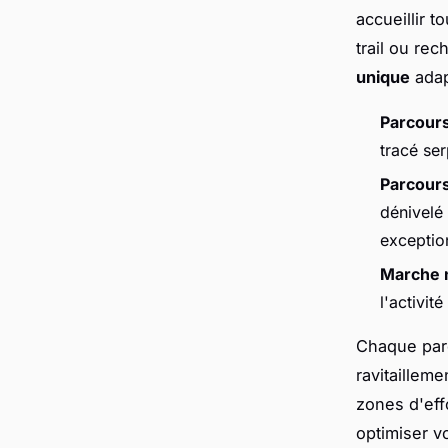
accueillir 
trail ou re
unique
adap
Parcour
tracé ser
Parcours
dénivelé
exceptio
Marche 
l'activit
Chaque par
ravitaillem
zones d'eff
optimiser v