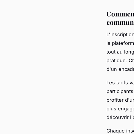
Comment 
communa
L'inscripti
la platefor
tout au lon
pratique. C
d'un encad
Les tarifs v
participant
profiter d'
plus engag
découvrir l'
Chaque insc