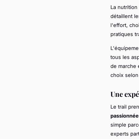
La nutritio
détaillent l
l'effort, c
pratiques t
L'équipeme
tous les as
de marche e
choix selon
Une expé
Le trail pre
passionnée
simple parc
experts par