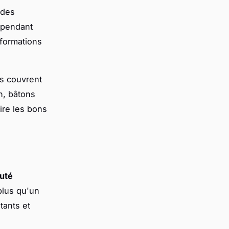
ides
n pendant
nformations
s couvrent
n, bâtons
ire les bons
uté
 plus qu'un
tants et