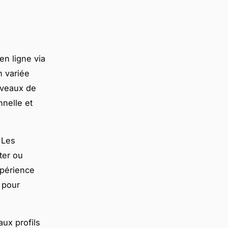
en ligne via
n variée
iveaux de
nelle et
. Les
ter ou
xpérience
e pour
ux profils