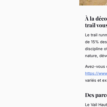
À la déco
trail vou
Le trail ru
de 15% des 
discipline o
nature, dé
Avez-vous d
https://www.
variés et e
Des parc
Le Vail Ha