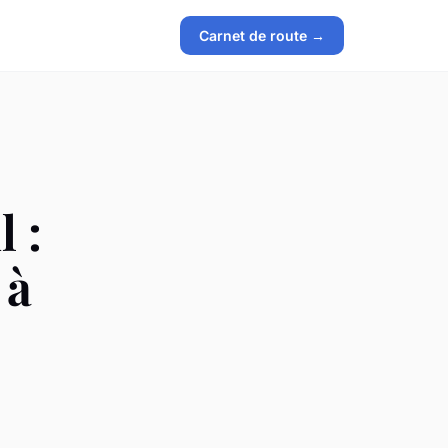
Carnet de route →
l :
 à