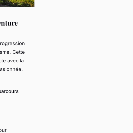
enture
rogression
isme. Cette
cte avec la
assionnée.
parcours
our