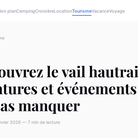
Bon plan
Camping
Croisière
Location
Tourisme
Vacance
Voyage
sme
uvrez le vail hautrai
tures et événements
pas manquer
nvier 2026 — 7 min de lecture