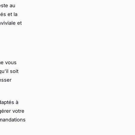
este au
s et la
iviale et
me vous
u'il soit
esser
aptés à
érer votre
mmandations