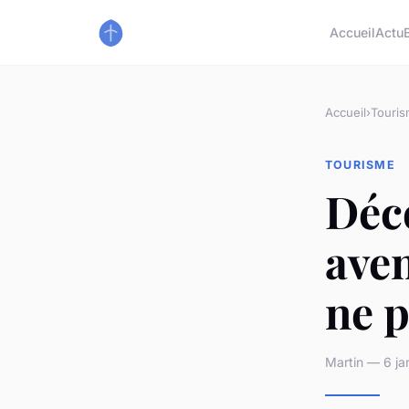
Accueil
Actu
Accueil
›
Touri
TOURISME
Déco
aven
ne 
Martin — 6 ja