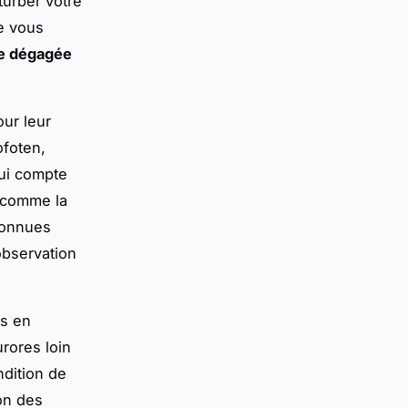
turber votre
e vous
ue dégagée
our leur
ofoten,
ui compte
s comme la
connues
'observation
ns en
rores loin
ndition de
on des