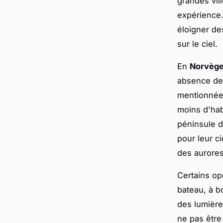
grandes vil
expérience
éloigner de
sur le ciel.
En
Norvège
absence de 
mentionnée
moins d'hab
péninsule d
pour leur ci
des aurores
Certains op
bateau, à bo
des lumières
ne pas être