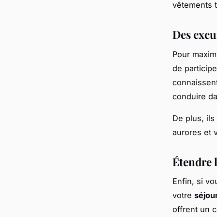
vêtements 
Des excu
Pour maximi
de particip
connaissent
conduire dan
De plus, il
aurores et 
Étendre l
Enfin, si v
votre
séjou
offrent un 