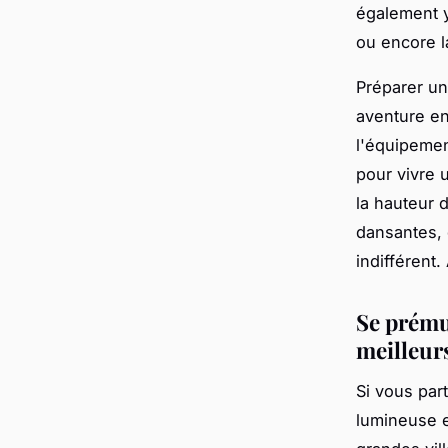
également y
ou encore l
Préparer un
aventure en 
l'équipemen
pour vivre 
la hauteur 
dansantes, 
indifférent.
Se prému
meilleur
Si vous par
lumineuse e