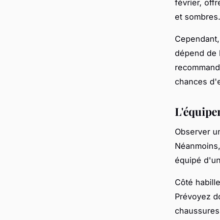
février, of
et sombres
Cependant, 
dépend de l
recommandé 
chances d'e
L'équipe
Observer un
Néanmoins,
équipé d'un
Côté habill
Prévoyez d
chaussures