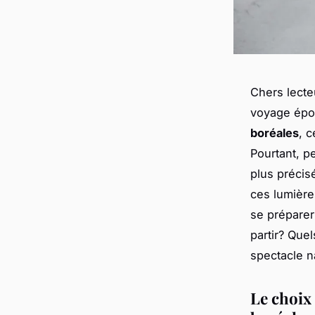
Chers lecte
voyage épou
boréales
, c
Pourtant, p
plus précis
ces lumière
se préparer
partir? Que
spectacle n
Le choix 