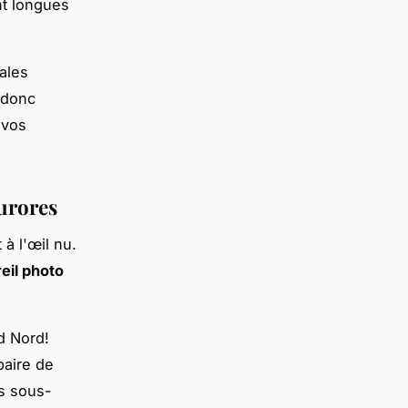
nt longues
ales
t donc
 vos
urores
à l'œil nu.
eil photo
d Nord!
aire de
s sous-