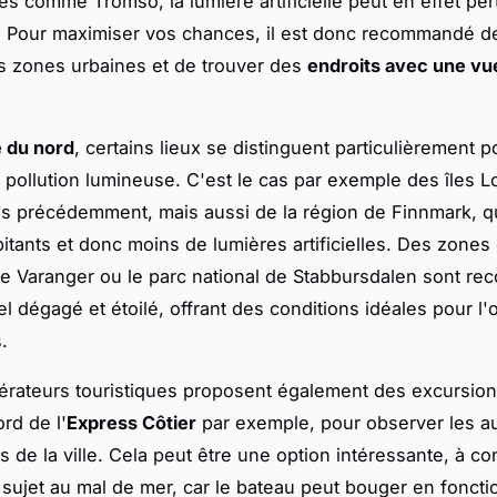
les comme Tromso, la lumière artificielle peut en effet per
. Pour maximiser vos chances, il est donc recommandé d
s zones urbaines et de trouver des
endroits avec une v
 du nord
, certains lieux se distinguent particulièrement p
pollution lumineuse. C'est le cas par exemple des îles L
s précédemment, mais aussi de la région de Finnmark, q
itants et donc moins de lumières artificielles. Des zone
e Varanger ou le parc national de Stabbursdalen sont re
el dégagé et étoilé, offrant des conditions idéales pour l
.
érateurs touristiques proposent également des excursio
rd de l'
Express Côtier
par exemple, pour observer les au
 de la ville. Cela peut être une option intéressante, à co
 sujet au mal de mer, car le bateau peut bouger en foncti