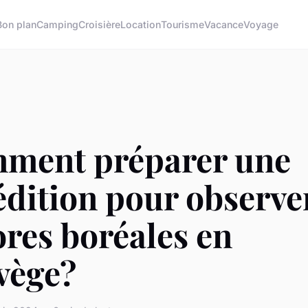
Bon plan
Camping
Croisière
Location
Tourisme
Vacance
Voyage
ment préparer une
dition pour observer
res boréales en
vège?