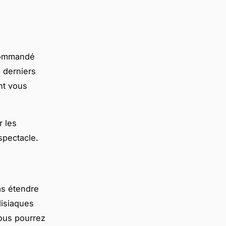
ecommandé
 derniers
nt vous
r les
spectacle.
as étendre
disiaques
Vous pourrez