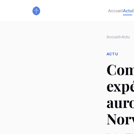
Accueil
Actu
Accueil
›
Actu
ACTU
Com
expé
auro
Nor