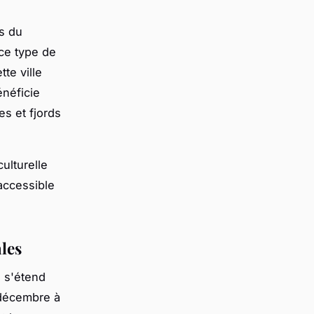
s du
 ce type de
te ville
énéficie
s et fjords
ulturelle
accessible
les
 s'étend
 décembre à