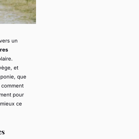
 vers un
res
laire.
vège, et
aponie, que
s, comment
oment pour
 mieux ce
es