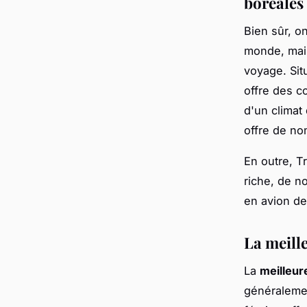
boréales
Bien sûr, o
monde, ma
voyage. Sit
offre des c
d'un climat
offre de no
En outre, T
riche, de n
en avion de
La meill
La
meilleur
généralemen