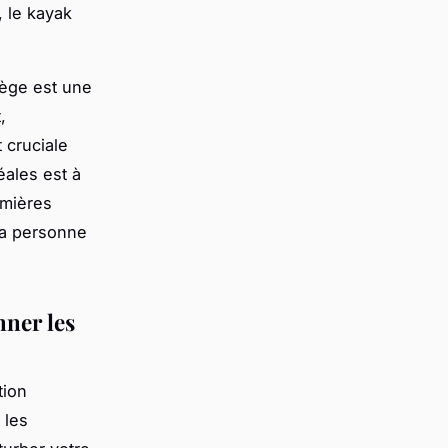
 le kayak
vège est une
,
 cruciale
éales est à
umières
ra personne
nner les
tion
 les